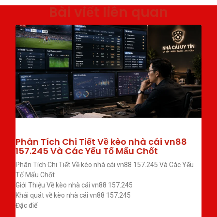
Bài viết liên quan
Phân Tích Chi Tiết Về kèo nhà cái vn88
157.245 Và Các Yếu Tố Mấu Chốt
Phân Tích Chi Tiết Về kèo nhà cái vn88 157.245 Và Các Yếu
Tố Mấu Chốt
Giới Thiệu Về kèo nhà cái vn88 157.245
Khái quát về kèo nhà cái vn88 157.245
Đặc điể