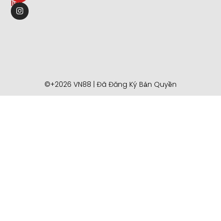
o
r
e
r
link
k
a
m
©+2026 VN88 | Đã Đăng Ký Bản Quyền