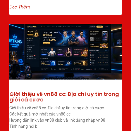
Đọc Thêm
Giới thiệu về vn88 cc: Địa chỉ uy tín trong
giới cá cược
Giới thiệu về vn88 cc: Địa chỉ uy tín trong giới cá cược
Các kết quả mới nhất của vn88 cc
Hướng dẫn link vào vn88 club và link đăng nhập vn88
Tính năng nổi b