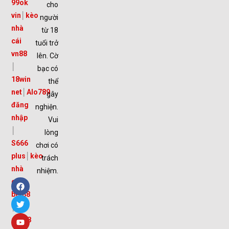
99ok
cho
vin
│
kèo
người
nhà
từ 18
cái
tuổi trở
vn88
lên. Cờ
│
bạc có
18win
thể
net
│
Alo789
gây
đăng
nghiện.
nhập
Vui
│
lòng
S666
chơi có
plus
│
kèo
trách
nhà
nhiệm.
F
T
Y
I
cái
a
w
o
n
bet88
c
i
u
s
e
t
t
t
│
b
t
u
a
sv388
o
e
b
g