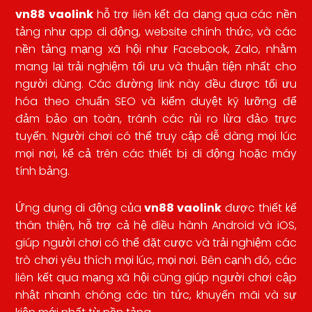
vn88 vaolink
hỗ trợ liên kết đa dạng qua các nền
tảng như app di động, website chính thức, và các
nền tảng mạng xã hội như Facebook, Zalo, nhằm
mang lại trải nghiệm tối ưu và thuận tiện nhất cho
người dùng. Các đường link này đều được tối ưu
hóa theo chuẩn SEO và kiểm duyệt kỹ lưỡng để
đảm bảo an toàn, tránh các rủi ro lừa đảo trực
tuyến. Người chơi có thể truy cập dễ dàng mọi lúc
mọi nơi, kể cả trên các thiết bị di động hoặc máy
tính bảng.
Ứng dụng di động của
vn88 vaolink
được thiết kế
thân thiện, hỗ trợ cả hệ điều hành Android và iOS,
giúp người chơi có thể đặt cược và trải nghiệm các
trò chơi yêu thích mọi lúc, mọi nơi. Bên cạnh đó, các
liên kết qua mạng xã hội cũng giúp người chơi cập
nhật nhanh chóng các tin tức, khuyến mãi và sự