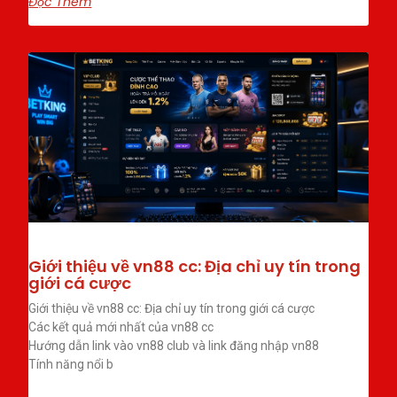
Đọc Thêm
Giới thiệu về vn88 cc: Địa chỉ uy tín trong
giới cá cược
Giới thiệu về vn88 cc: Địa chỉ uy tín trong giới cá cược
Các kết quả mới nhất của vn88 cc
Hướng dẫn link vào vn88 club và link đăng nhập vn88
Tính năng nổi b