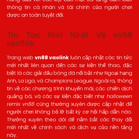
thông tin cá nhân và tài chính của người chơi
được an toàn tuyệt đối.
Tin Tức Mới Nhất Về
vn88
vaolink
Trang web
vn88 vaolink
luôn cập nhật các tin tức
mới nhất liên quan đến các sự kiện thể thao, đặc
biệt là các giải đấu bóng đá nổi bật như Ngoại hạng
Anh, La Liga, và Champions League. Ngoài ra, thông
tin về các chương trình khuyến mãi, các chiến dịch
quảng bá, và các sự kiện đặc biệt như
halloween
remix vn88
cũng thường xuyên được cập nhật để
người chơi không bỏ lỡ bất kỳ cơ hội hấp dẫn nào.
Thường xuyên theo dõi để nắm bắt các thay đổi
mới nhất về chính sách và dịch vụ của nền tảng
này.