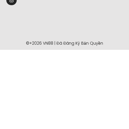
m
©+2026 VN88 | Đã Đăng Ký Bản Quyền